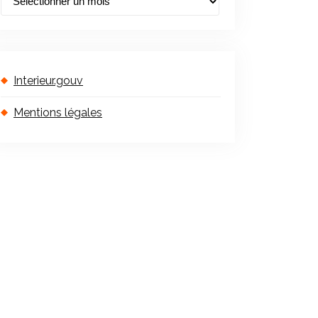
e
s
Interieur.gouv
Mentions légales