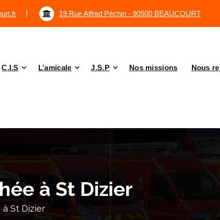
rt.fr
19 Rue Alfred Péchin - 90500 BEAUCOURT
C.I.S
L’amicale
J.S.P
Nos missions
Nous re
ée à St Dizier
à St Dizier