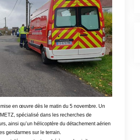
r
c
h
i
v
e
s
t mise en œuvre dès le matin du 5 novembre. Un
 METZ, spécialisé dans les recherches de
rs, ainsi qu’un hélicoptère du détachement aérien
s gendarmes sur le terrain.